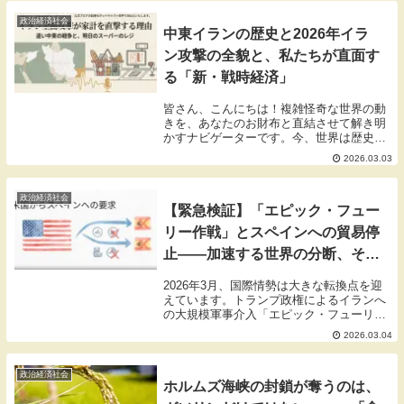
起きている緊張状態は、私たちの生活を根
底から揺さ...
政治経済社会
中東イランの歴史と2026年イラ
ン攻撃の全貌と、私たちが直面す
る「新・戦時経済」
皆さん、こんにちは！複雑怪奇な世界の動
きを、あなたのお財布と直結させて解き明
かすナビゲーターです。今、世界は歴史の
教科書が書き換わる瞬間に立ち会っていま
2026.03.03
す。2026年2月28日、アメリカとイスラエ
ルがイランへ放った大規模共同攻撃。 これ
は単...
政治経済社会
【緊急検証】「エピック・フュー
リー作戦」とスペインへの貿易停
止——加速する世界の分断、その
深層を探る
2026年3月、国際情勢は大きな転換点を迎
えています。トランプ政権によるイランへ
の大規模軍事介入「エピック・フューリー
（壮絶な怒り）作戦」の開始と、それに続
2026.03.04
くNATO同盟国であるスペインへの「貿易
全面停止」の通告。世界中がこの急転直下
の事態...
政治経済社会
ホルムズ海峡の封鎖が奪うのは、