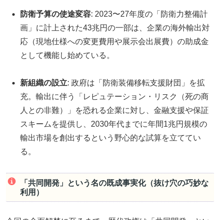
防衛予算の使途変容
: 2023〜27年度の「防衛力整備計
画」に計上された43兆円の一部は、企業の海外輸出対
応（現地仕様への変更費用や展示会出展費）の助成金
として機能し始めている。
新組織の設立
: 政府は「防衛装備移転支援財団」を拡
充。輸出に伴う「レピュテーション・リスク（死の商
人との非難）」を恐れる企業に対し、金融支援や保証
スキームを提供し、2030年代までに年間1兆円規模の
輸出市場を創出するという野心的な試算を立ててい
る。
「共同開発」という名の既成事実化（抜け穴の巧妙な
利用）