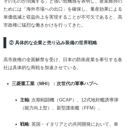
そのものが消滅する」と強い危機感を表明し、産業維持の
ためには「海外市場への出口」を確保し、量産効果による
単価低減と収益向上を実現することが不可欠であると、高
市政権に猛烈な働きかけを行ってきた。
② 具体的な企業と売り込み装備の世界戦略
高市政権の全面解禁を受け、日本の防衛産業を牽引する各
社は具体的な商戦を加速させている。
三菱重工業（MHI）：次世代の軍事ハブへ
主軸
: 次期戦闘機（GCAP）、12式地対艦誘導弾
（能力向上型）、新型護衛艦（FFM）。
戦略
: 英国・イタリアとの共同開発において、単