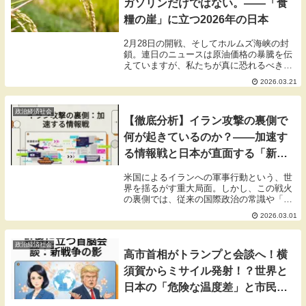
ガソリンだけではない。――「食
糧の崖」に立つ2026年の日本
2月28日の開戦、そしてホルムズ海峡の封
鎖。連日のニュースは原油価格の暴騰を伝
えていますが、私たちが真に恐れるべき
は、目に見えるエネルギー供給の途絶だけ
2026.03.21
ではありません。いま、物流の動脈が止ま
った影で、私たちの生命線である「食糧供
給網の崩壊」...
政治経済社会
【徹底分析】イラン攻撃の裏側で
何が起きているのか？――加速す
る情報戦と日本が直面する「新た
な現実」
米国によるイランへの軍事行動という、世
界を揺るがす重大局面。しかし、この戦火
の裏側では、従来の国際政治の常識や「正
攻法」を根底から覆すような、極めて異例
2026.03.01
の事態が同時多発的に進行しています。私
たち「The Contact」は、特定の政治的バ
イ...
政治経済社会
高市首相がトランプと会談へ！横
須賀からミサイル発射！？世界と
日本の「危険な温度差」と市民の
不安を徹底解説！