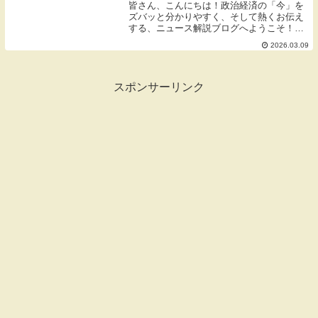
皆さん、こんにちは！政治経済の「今」を
ズバッと分かりやすく、そして熱くお伝え
する、ニュース解説ブログへようこそ！
今、世界中が固唾を飲んで見守っている巨
2026.03.09
大なニュースがあります。高市早苗首相の
就任後初の訪米です。3月19日にワシント
ンでトランプ...
スポンサーリンク