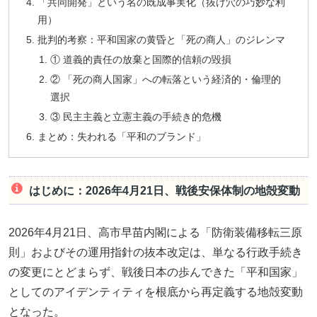
「共同開発」という名の既成事実化（抜け穴の巧妙な利
用）
批判的考察：平和国家の黄昏と「死の商人」のジレンマ
① 道義的責任の放棄と国際的信頼の毀損
② 「死の商人国家」への転落という経済的・倫理的
選択
③ 民主主義と立憲主義の手続き的危機
まとめ：失われる「平和のブランド」
はじめに：2026年4月21日、戦後安保体制の地殻変動
2026年4月21日、高市早苗内閣による「防衛装備移転三原
則」およびその運用指針の抜本改定は、単なる行政手続き
の変更にとどまらず、戦後日本の歩んできた「平和国家」
としてのアイデンティティを根底から再定義する地殻変動
となった。