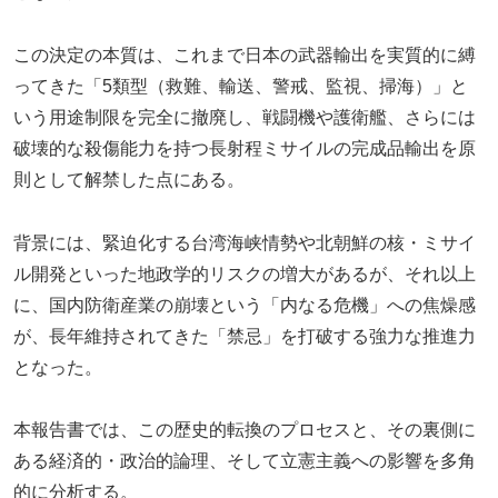
この決定の本質は、これまで日本の武器輸出を実質的に縛
ってきた「5類型（救難、輸送、警戒、監視、掃海）」と
いう用途制限を完全に撤廃し、戦闘機や護衛艦、さらには
破壊的な殺傷能力を持つ長射程ミサイルの完成品輸出を原
則として解禁した点にある。
背景には、緊迫化する台湾海峡情勢や北朝鮮の核・ミサイ
ル開発といった地政学的リスクの増大があるが、それ以上
に、国内防衛産業の崩壊という「内なる危機」への焦燥感
が、長年維持されてきた「禁忌」を打破する強力な推進力
となった。
本報告書では、この歴史的転換のプロセスと、その裏側に
ある経済的・政治的論理、そして立憲主義への影響を多角
的に分析する。