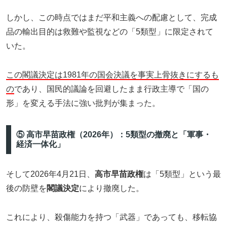
しかし、この時点ではまだ平和主義への配慮として、完成
品の輸出目的は救難や監視などの「5類型」に限定されて
いた。
この閣議決定は1981年の国会決議を事実上骨抜きにするも
の
であり、国民的議論を回避したまま行政主導で「国の
形」を変える手法に強い批判が集まった。
⑤ 高市早苗政権（2026年）：5類型の撤廃と「軍事・
経済一体化」
そして2026年4月21日、
高市早苗政権
は「5類型」という最
後の防壁を
閣議決定
により撤廃した。
これにより、殺傷能力を持つ「武器」であっても、移転協