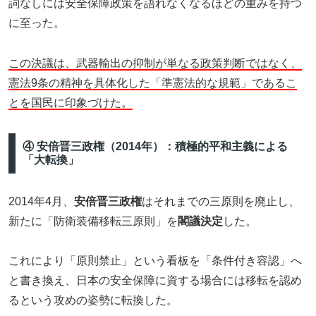
詞なしには安全保障政策を語れなくなるほどの重みを持つ
に至った。
この決議は、武器輸出の抑制が単なる政策判断ではなく、
憲法9条の精神を具体化した「準憲法的な規範」であるこ
とを国民に印象づけた。
④ 安倍晋三政権（2014年）：積極的平和主義による
「大転換」
2014年4月、
安倍晋三政権
はそれまでの三原則を廃止し、
新たに「防衛装備移転三原則」を
閣議決定
した。
これにより「原則禁止」という看板を「条件付き容認」へ
と書き換え、日本の安全保障に資する場合には移転を認め
るという攻めの姿勢に転換した。