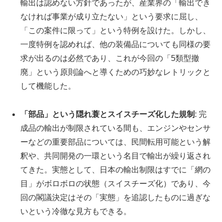
輸出は認めない方針であったが、産業界の「輸出でき
なければ事業が成り立たない」という要求に屈し、
「この案件に限って」という特例を設けた。しかし、
一度特例を認めれば、他の装備品についても同様の要
求が出るのは必然であり、これが今回の「5類型撤
廃」という原則論へと導くための巧妙なレトリックと
して機能した。
「部品」という隠れ蓑とスイスチーズ化した規制
: 完
成品の輸出が制限されている間も、エンジンやセンサ
ーなどの重要部品については、民間転用可能という解
釈や、共同開発の一環という名目で輸出が繰り返され
てきた。実態として、日本の輸出制限はすでに「網の
目」がボロボロの状態（スイスチーズ化）であり、今
回の閣議決定はその「実態」を追認したものに過ぎな
いという冷徹な見方もできる。