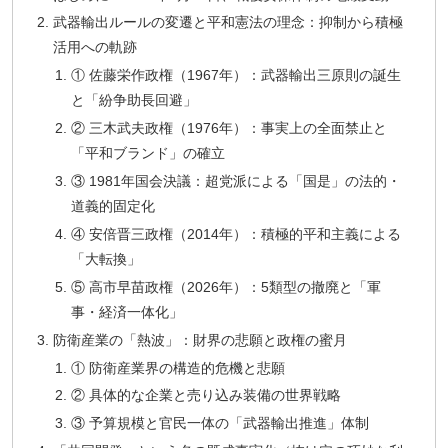
武器輸出ルールの変遷と平和憲法の理念：抑制から積極
活用への軌跡
① 佐藤栄作政権（1967年）：武器輸出三原則の誕生
と「紛争助長回避」
② 三木武夫政権（1976年）：事実上の全面禁止と
「平和ブランド」の確立
③ 1981年国会決議：超党派による「国是」の法的・
道義的固定化
④ 安倍晋三政権（2014年）：積極的平和主義による
「大転換」
⑤ 高市早苗政権（2026年）：5類型の撤廃と「軍
事・経済一体化」
防衛産業の「熱波」：財界の悲願と政権の蜜月
① 防衛産業界の構造的危機と悲願
② 具体的な企業と売り込み装備の世界戦略
③ 予算規模と官民一体の「武器輸出推進」体制