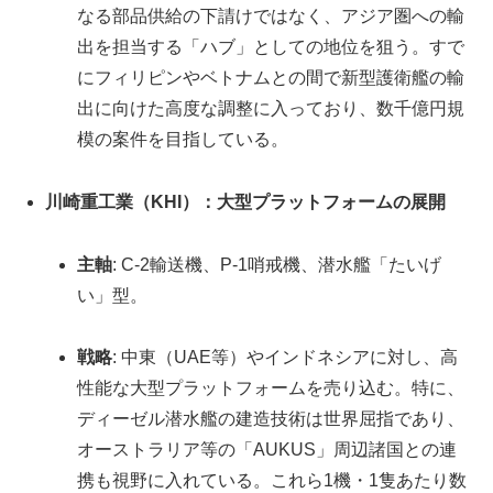
なる部品供給の下請けではなく、アジア圏への輸
出を担当する「ハブ」としての地位を狙う。すで
にフィリピンやベトナムとの間で新型護衛艦の輸
出に向けた高度な調整に入っており、数千億円規
模の案件を目指している。
川崎重工業（KHI）：大型プラットフォームの展開
主軸
: C-2輸送機、P-1哨戒機、潜水艦「たいげ
い」型。
戦略
: 中東（UAE等）やインドネシアに対し、高
性能な大型プラットフォームを売り込む。特に、
ディーゼル潜水艦の建造技術は世界屈指であり、
オーストラリア等の「AUKUS」周辺諸国との連
携も視野に入れている。これら1機・1隻あたり数