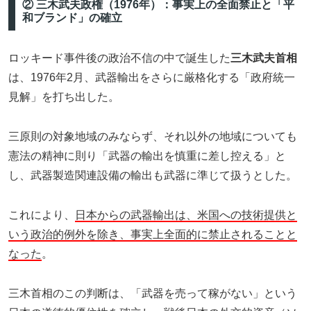
② 三木武夫政権（1976年）：事実上の全面禁止と「平
和ブランド」の確立
ロッキード事件後の政治不信の中で誕生した
三木武夫首相
は、1976年2月、武器輸出をさらに厳格化する「政府統一
見解」を打ち出した。
三原則の対象地域のみならず、それ以外の地域についても
憲法の精神に則り「武器の輸出を慎重に差し控える」と
し、武器製造関連設備の輸出も武器に準じて扱うとした。
これにより、
日本からの武器輸出は、米国への技術提供と
いう政治的例外を除き、事実上全面的に禁止されることと
なった
。
三木首相のこの判断は、「武器を売って稼がない」という