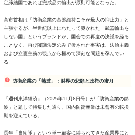
定締結国であれば完成品の輸出が原則可能となった。
高市首相は「防衛産業の基盤維持こそが最大の抑止力」と
主張するが、半世紀以上にわたって築かれた「武器輸出を
しない国」というブランドが、国会での再度の決議を経る
ことなく、再び閣議決定のみで覆された事実は、法治主義
および立憲主義の観点から極めて深刻な問題を孕んでい
る。
防衛産業の「熱波」：財界の悲願と政権の蜜月
『週刊東洋経済』（2025年11月8日号）が「防衛産業の熱
波」と題して特集した通り、国内防衛産業は未曾有の転換
期を迎えている。
長年「自衛隊」という単一顧客に縛られてきた産業界にと