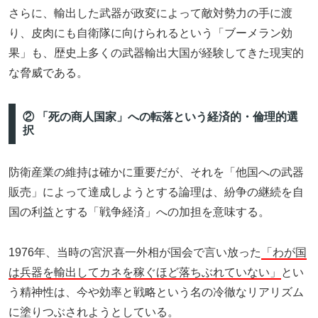
さらに、輸出した武器が政変によって敵対勢力の手に渡
り、皮肉にも自衛隊に向けられるという「ブーメラン効
果」も、歴史上多くの武器輸出大国が経験してきた現実的
な脅威である。
② 「死の商人国家」への転落という経済的・倫理的選
択
防衛産業の維持は確かに重要だが、それを「他国への武器
販売」によって達成しようとする論理は、紛争の継続を自
国の利益とする「戦争経済」への加担を意味する。
1976年、当時の宮沢喜一外相が国会で言い放った
「わが国
は兵器を輸出してカネを稼ぐほど落ちぶれていない」
とい
う精神性は、今や効率と戦略という名の冷徹なリアリズム
に塗りつぶされようとしている。