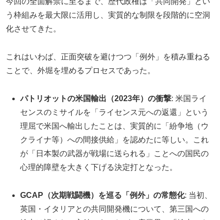
今回の全面解禁に至るまで、歴代政権は「共同開発」とい
う枠組みを最大限に活用し、実質的な制限を段階的に空洞
化させてきた。
これはいわば、正面突破を避けつつ「例外」を積み重ねる
ことで、外堀を埋めるプロセスであった。
パトリオットの米国輸出（2023年）の衝撃
: 米国ライ
センスのミサイルを「ライセンス元への返還」という
理屈で米国へ輸出したことは、実質的に「紛争地（ウ
クライナ等）への間接供給」を認めたに等しい。これ
が「日本製の武器が戦場に送られる」ことへの国民の
心理的障壁を大きく下げる決定打となった。
GCAP（次期戦闘機）を巡る「例外」の常態化
: 当初、
英国・イタリアとの共同開発機について、第三国への