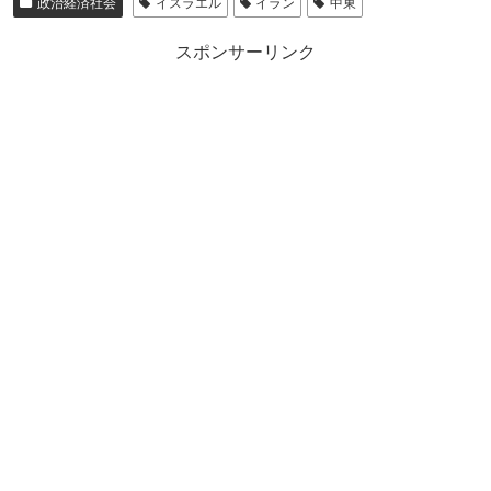
政治経済社会
イスラエル
イラン
中東
スポンサーリンク