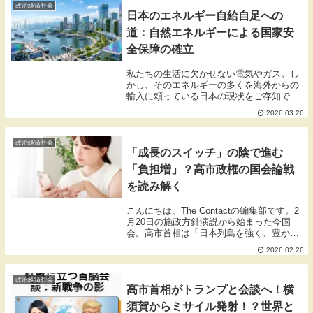
政治経済社会
日本のエネルギー自給自足への
道：自然エネルギーによる国家安
全保障の確立
私たちの生活に欠かせない電気やガス。し
かし、そのエネルギーの多くを海外からの
輸入に頼っている日本の現状をご存知でし
ょうか。世界情勢の不安定化や円安の影響
2026.03.26
で光熱費が高騰する中、エネルギーの「国
産化」は単なる環境問題ではなく、私たち
の暮らしを守...
政治経済社会
「成長のスイッチ」の陰で進む
「負担増」？高市政権の国会論戦
を読み解く
こんにちは、The Contactの編集部です。2
月20日の施政方針演説から始まった今国
会。高市首相は「日本列島を強く、豊か
に」「成長のスイッチを押し続ける」と力
2026.02.26
強い言葉を並べ、テレビやネットのニュー
スもその勢いを報じています。しかし、そ
の...
政治経済社会
高市首相がトランプと会談へ！横
須賀からミサイル発射！？世界と