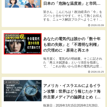
日本の「危険な温度差」と市民の
不安を徹底解説！
皆さん、こんにちは！政治経済の「今」を
ズバッと分かりやすく、そして熱くお伝え
する、ニュース解説ブログへようこそ！
今、世界中が固唾を飲んで見守っている巨
2026.03.09
大なニュースがあります。高市早苗首相の
就任後初の訪米です。3月19日にワシント
ンでトランプ...
政治経済社会
あなたの電気代は誰かの「数十年
も前の失敗」と「不透明な利権」
の穴埋めに・原発と再エネ
毎月届く、電気代の明細書。そこに記され
た「再エネ賦課金」という項目を指差し
て、「これが高いから日本の電気代は世界
トップクラスに高いんだ」と、ため息をつ
2026.03.25
いたことはありませんか？実際、多くの政
治家やメディアが、この「再エネ」という
項目を家計を圧...
政治経済社会
アメリカ・イスラエルによるイラ
ン攻撃：世界はどう報じたか？海
外主要メディアの論調まとめ（詳
細分析版）
執筆日：2026年3月15日2026年2月28日、