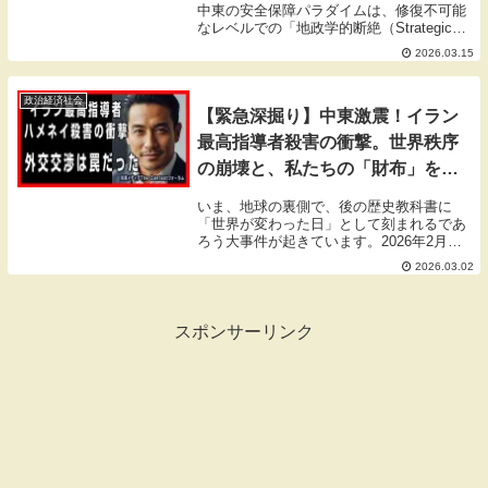
中東の安全保障パラダイムは、修復不可能
なレベルでの「地政学的断絶（Strategic
Rupture）」を迎えました。アメリカ軍の
2026.03.15
「エピック・フューリー作戦（Epic
Fury）」と、それに...
政治経済社会
【緊急深掘り】中東激震！イラン
最高指導者殺害の衝撃。世界秩序
の崩壊と、私たちの「財布」を襲
う未曾有の危機とは？
いま、地球の裏側で、後の歴史教科書に
「世界が変わった日」として刻まれるであ
ろう大事件が起きています。2026年2月末
から3月1日にかけ、アメリカとイスラエル
2026.03.02
連合軍がイランに対して電撃的な大規模先
制攻撃を強行。なんと、イランという国家
の象徴で...
スポンサーリンク