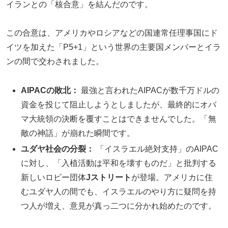
イランとの「核合意」を結んだのです。
この合意は、アメリカやロシアなどの国連常任理事国にド
イツを加えた「P5+1」という世界の主要国メンバーとイラ
ンの間で交わされました。
AIPACの敗北：
最強と言われたAIPACが数千万ドルの
資金を投じて阻止しようとしましたが、最終的にオバ
マ大統領の決断を覆すことはできませんでした。「無
敵の神話」が崩れた瞬間です。
ユダヤ社会の分裂：
「イスラエル絶対支持」のAIPAC
に対し、「入植活動は平和を壊すものだ」と批判する
新しいロビー団体
Jストリート
が登場。アメリカに住
むユダヤ人の間でも、イスラエルのやり方に疑問を持
つ人が増え、意見が真っ二つに分かれ始めたのです。