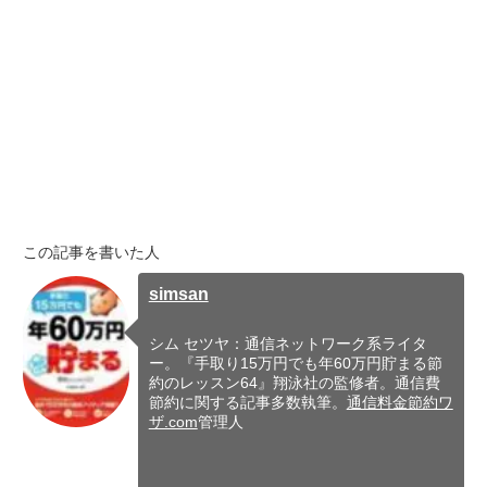
この記事を書いた人
simsan
シム セツヤ：通信ネットワーク系ライタ
ー。『手取り15万円でも年60万円貯まる節
約のレッスン64』翔泳社の監修者。通信費
節約に関する記事多数執筆。
通信料金節約ワ
ザ.com
管理人