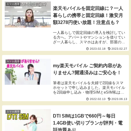
るために...
スマホ携帯
楽天モバイルを固定回線に？一人
暮らしの携帯と固定回線！激安月
額3278円使い放題！注意点も？
一人暮らしで固定回線の導入を検討してい
る方へ。アパートやマンションを借りてい
ざ一人暮らし、スマホはあすが、部屋のネ
ットで固定回線をどうしよう？光回線、
2023.02.18
2023.02.27
WiMAX、モバイルWi-Fiか？検討するとス
マホと固定回線で1万円近くなります。一
人暮ら...
スマホ携帯
my楽天モバイル ご契約内容があ
りません?開通済みはご安心を！
筆者は楽天モバイルを夫婦で2回線をスマ
ホセットで申し込みました。楽天モバイル
を2回線申し込み・物理SIMとeSIM私は
OPPO A7で、奥さんはOPPO A73を選び
2022.02.13
2023.06.13
ました。私は、物理SIMカードを申し込み
ました。奥さんのはスマホには、試し...
スマホ携帯
DTI SIMは1GBで660円～毎日
1.4GB使い切りプランが評判・電
話放題あり