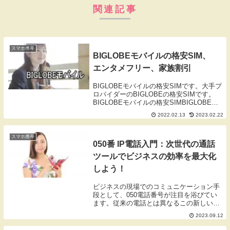
関連記事
スマホ携帯
BIGLOBEモバイルの格安SIM、
エンタメフリー、家族割引
BIGLOBEモバイルの格安SIMです。大手プ
ロバイダーのBIGLOBEの格安SIMです。
BIGLOBEモバイルの格安SIMBIGLOBE
Mobileの音声通話SIMは、携帯電話ネット
2022.02.13
2023.02.22
ワークを利用した音声通話の電話番号が使
えるSIMカード...
スマホ携帯
050番 IP電話入門：次世代の通話
ツールでビジネスの効率を最大化
しよう！
ビジネスの現場でのコミュニケーション手
段として、050電話番号が注目を浴びてい
ます。従来の電話とは異なるこの新しい通
信手段は、どのような特徴を持ち、なぜ多
2023.09.12
くのビジネスパーソンに支持されているの
でしょうか。また、050電話番号を利用す