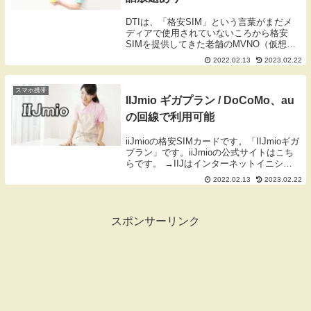
DTIは、「格安SIM」という言葉がまだメ
ディアで使用されていないころから格安
SIMを提供してきた老舗のMVNO（仮想移
動体通信事業者）です。1GBが660円（税
2022.02.13
2023.02.22
込）なので格安です。最近、格安SIM業界
は、スマートフォンを1000円以下で利...
スマホ携帯
IIJmio ギガプラン / DoCoMo、au
の回線で利用可能
iiJmioの格安SIMカードです。「IIJmioギガ
プラン」です。iiJmioの公式サイトはこち
らです。 →IIJはインターネットイニシア
ティブジャパン株式会社の略です。20年以
2022.02.13
2023.02.22
上の歴史を持つ電子通信会社として実績の
ある会社です。通信回線...
スポンサーリンク