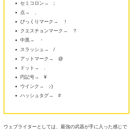
セミコロン→ ;
点→ 、
びっくりマーク→ ！
クエスチョンマーク→ ？
中黒→ ・
スラッシュ→ /
アットマーク→ @
ドット→ .
円記号→ ¥
ウインク→ ;-)
ハッシュタグ→ #
ウェブライターとしては、最強の武器が手に入った感じで