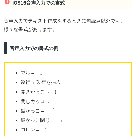
iOS16音声入力での書式
音声入力でテキスト作成をするときに句読点以外でも、
様々な書式があります。
音声入力での書式の例
マル→ 。
改行→ 改行を挿入
開きかっこ→ (
閉じカッコ→ ）
鍵かっこ→ 「
鍵かっこ閉じ→ 」
コロン→ :