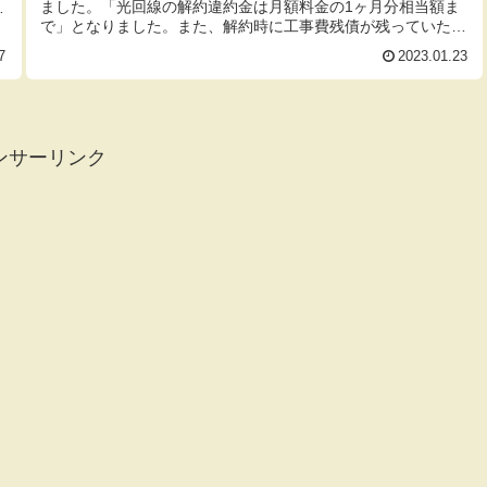
ました。「光回線の解約違約金は月額料金の1ヶ月分相当額ま
れ
で」となりました。また、解約時に工事費残債が残っていた場
合は、工事費...
7
2023.01.23
ンサーリンク